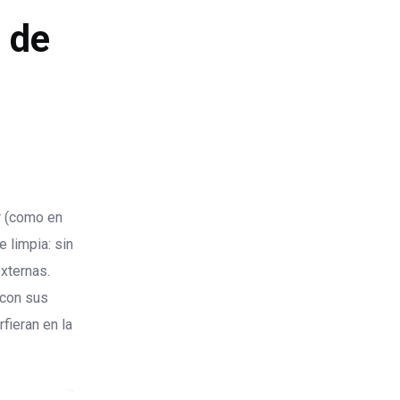
l de
r (como en
 limpia: sin
externas.
 con sus
fieran en la