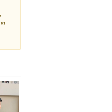
e
í es