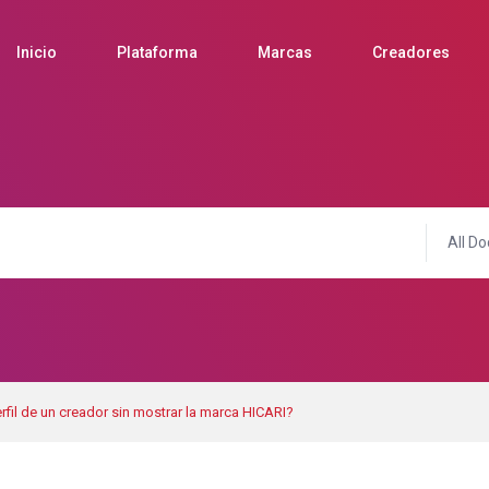
Inicio
Plataforma
Marcas
Creadores
All Do
rfil de un creador sin mostrar la marca HICARI?