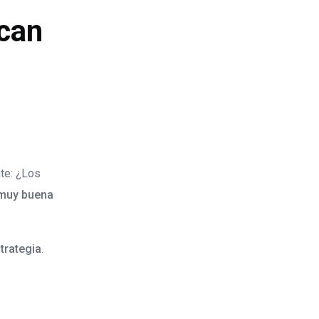
ican
te: ¿Los
 muy buena
trategia
.