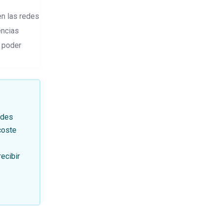
en las redes
encias
 poder
edes
coste
recibir